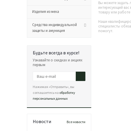
Вы можете задать
интересующий вас 
Изделия из меха
товару или работе 
Наши квалифицир
Средства индивидуальной
специалисты обяз
защиты и амуниция
помогут.
Будьте всегда в курсе!
Узнавайте о скидках и акциях
первым
Нажимая «Отправить», вы
соглашаетесь на
обработку
персональных данных
Новости
Все новости