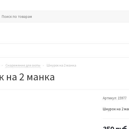
-
Снаряжение для охоты
-
Шнурок на 2 манка
 на 2 манка
Артикул:
15977
Шнурок на 2 ма