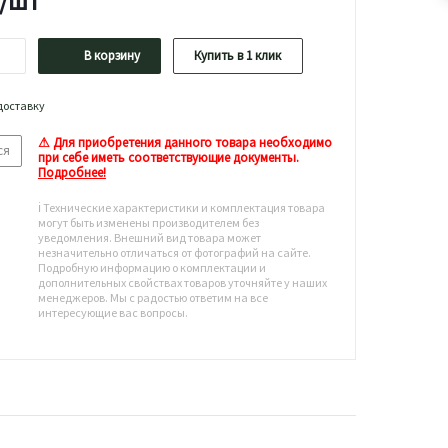
/шт
В корзину
Купить в 1 клик
доставку
⚠ Для приобретения данного товара необходимо
ся
при себе иметь соответствующие документы.
Подробнее!
ℹ️ Технические характеристики и комплектация товара
могут быть изменены производителем без
уведомления. Внешний вид товара может
незначительно отличаться от фотографий на сайте.
Подробную информацию о комплектации и
дополнительных свойствах товаров уточняйте у наших
менеджеров. Мы с радостью ответим на все
интересующие вас вопросы.