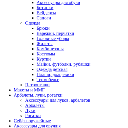
Аксессуары для обуви
Ботинки
Вейдерсы
Сапоги
Одежда
Брюки
Варежки, перчатки
Головные уборы
Жилеты
Комбинезоны
Костюмы
Куртки
Майки, футболки, рубашки
Одежда детская
Плащи, дождевики
Термобелье
Патронташи
Макеты и ММГ
Арбалеты, луки, рогатки
Аксессуары для луков, арбалетов
Арбалеты
Луки
Рогатки
Сейфы оружейные
Аксессуары для оружия