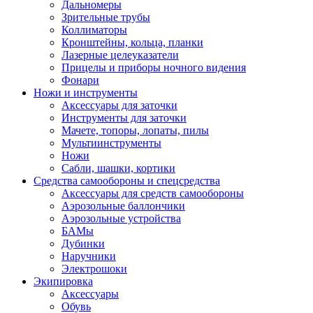
Дальномеры
Зрительные трубы
Коллиматоры
Кронштейны, кольца, планки
Лазерные целеуказатели
Прицелы и приборы ночного видения
Фонари
Ножи и инструменты
Аксессуары для заточки
Инструменты для заточки
Мачете, топоры, лопаты, пилы
Мультиинструменты
Ножи
Сабли, шашки, кортики
Средства самообороны и спецсредства
Аксессуары для средств самообороны
Аэрозольные баллончики
Аэрозольные устройства
БАМы
Дубинки
Наручники
Электрошоки
Экипировка
Аксессуары
Обувь