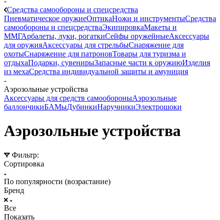
-
Средства самообороны и спецсредства
Пневматическое оружие
Оптика
Ножи и инструменты
Средства
самообороны и спецсредства
Экипировка
Макеты и
ММГ
Арбалеты, луки, рогатки
Сейфы оружейные
Аксессуары
для оружия
Аксессуары для стрельбы
Снаряжение для
охоты
Снаряжение для патронов
Товары для туризма и
отдыха
Подарки, сувениры
Запасные части к оружию
Изделия
из меха
Средства индивидуальной защиты и амуниция
-
Аэрозольные устройства
Аксессуары для средств самообороны
Аэрозольные
баллончики
БАМы
Дубинки
Наручники
Электрошоки
Аэрозольные устройства
Фильтр:
Сортировка
По популярности (возрастание)
Бренд
Все
Показать