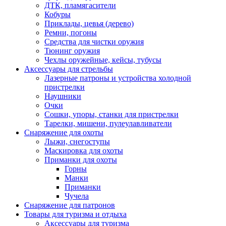
ДТК, пламягасители
Кобуры
Приклады, цевья (дерево)
Ремни, погоны
Средства для чистки оружия
Тюнинг оружия
Чехлы оружейные, кейсы, тубусы
Аксессуары для стрельбы
Лазерные патроны и устройства холодной
пристрелки
Наушники
Очки
Сошки, упоры, станки для пристрелки
Тарелки, мишени, пулеулавливатели
Снаряжение для охоты
Лыжи, снегоступы
Маскировка для охоты
Приманки для охоты
Горны
Манки
Приманки
Чучела
Снаряжение для патронов
Товары для туризма и отдыха
Аксессуары для туризма