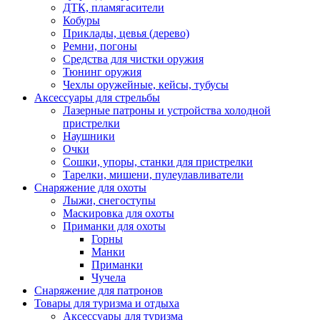
ДТК, пламягасители
Кобуры
Приклады, цевья (дерево)
Ремни, погоны
Средства для чистки оружия
Тюнинг оружия
Чехлы оружейные, кейсы, тубусы
Аксессуары для стрельбы
Лазерные патроны и устройства холодной
пристрелки
Наушники
Очки
Сошки, упоры, станки для пристрелки
Тарелки, мишени, пулеулавливатели
Снаряжение для охоты
Лыжи, снегоступы
Маскировка для охоты
Приманки для охоты
Горны
Манки
Приманки
Чучела
Снаряжение для патронов
Товары для туризма и отдыха
Аксессуары для туризма