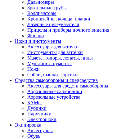
Дальномеры
Зрительные трубы
Коллиматоры
Кронштейны, кольца, планки
Лазерные целеуказатели
Прицелы и приборы ночного видения
Фонари
Ножи и инструменты
Аксессуары для заточки
Инструменты для заточки
Мачете, топоры, лопаты, пилы
Мультиинструменты
Ножи
Сабли, шашки, кортики
Средства самообороны и спецсредства
Аксессуары для средств самообороны
Аэрозольные баллончики
Аэрозольные устройства
БАМы
Дубинки
Наручники
Электрошоки
Экипировка
Аксессуары
Обувь