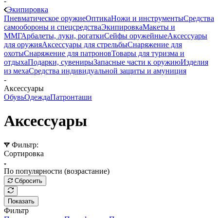
-
Экипировка
Пневматическое оружие
Оптика
Ножи и инструменты
Средства
самообороны и спецсредства
Экипировка
Макеты и
ММГ
Арбалеты, луки, рогатки
Сейфы оружейные
Аксессуары
для оружия
Аксессуары для стрельбы
Снаряжение для
охоты
Снаряжение для патронов
Товары для туризма и
отдыха
Подарки, сувениры
Запасные части к оружию
Изделия
из меха
Средства индивидуальной защиты и амуниция
-
Аксессуары
Обувь
Одежда
Патронташи
Аксессуары
Фильтр:
Сортировка
По популярности (возрастание)
Сбросить
Показать
Фильтр