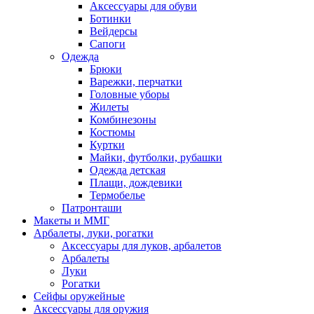
Аксессуары для обуви
Ботинки
Вейдерсы
Сапоги
Одежда
Брюки
Варежки, перчатки
Головные уборы
Жилеты
Комбинезоны
Костюмы
Куртки
Майки, футболки, рубашки
Одежда детская
Плащи, дождевики
Термобелье
Патронташи
Макеты и ММГ
Арбалеты, луки, рогатки
Аксессуары для луков, арбалетов
Арбалеты
Луки
Рогатки
Сейфы оружейные
Аксессуары для оружия