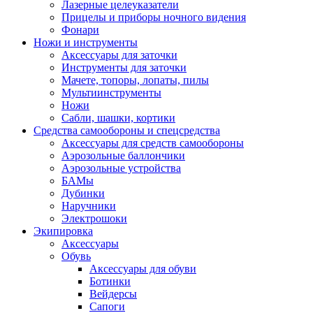
Лазерные целеуказатели
Прицелы и приборы ночного видения
Фонари
Ножи и инструменты
Аксессуары для заточки
Инструменты для заточки
Мачете, топоры, лопаты, пилы
Мультиинструменты
Ножи
Сабли, шашки, кортики
Средства самообороны и спецсредства
Аксессуары для средств самообороны
Аэрозольные баллончики
Аэрозольные устройства
БАМы
Дубинки
Наручники
Электрошоки
Экипировка
Аксессуары
Обувь
Аксессуары для обуви
Ботинки
Вейдерсы
Сапоги