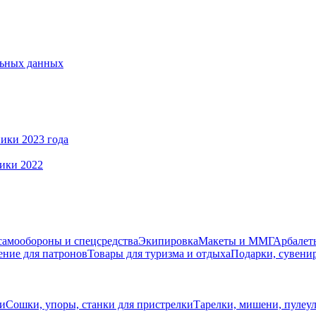
льных данных
ики 2023 года
ики 2022
самообороны и спецсредства
Экипировка
Макеты и ММГ
Арбалеты
ние для патронов
Товары для туризма и отдыха
Подарки, сувени
и
Сошки, упоры, станки для пристрелки
Тарелки, мишени, пулеу