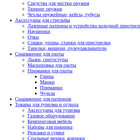
Средства для чистки оружия
Тюнинг оружия
Чехлы оружейные, кейсы, тубусы
Аксессуары для стрельбы
Лазерные патроны и устройства холодной пристрел
Наушники
Очки
Сошки, упоры, станки для пристрелки
Тарелки, мишени, пулеулавливатели
Снаряжение для охоты
Лыжи, снегоступы
Маскировка для охоты
Приманки для охоты
Горны
Манки
Приманки
Чучела
Снаряжение для патронов
Товары для туризма и отдыха
Аксессуары для туризма
Газовое оборудование
Кемпинговая мебель
Наборы для пикника
Рюкзаки и сумки
Спальные мешки, коврики