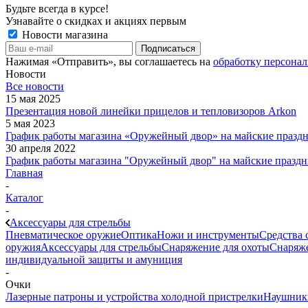
Будьте всегда в курсе!
Узнавайте о скидках и акциях первым
Новости магазина
Нажимая «Отправить», вы соглашаетесь на
обработку персона
Новости
Все новости
15 мая 2025
Презентация новой линейки прицелов и тепловизоров Arkon
5 мая 2023
График работы магазина «Оружейный двор» на майские праздн
30 апреля 2022
График работы магазина "Оружейный двор" на майские праздн
Главная
-
Каталог
-
Аксессуары для стрельбы
Пневматическое оружие
Оптика
Ножи и инструменты
Средства 
оружия
Аксессуары для стрельбы
Снаряжение для охоты
Снаряже
индивидуальной защиты и амуниция
-
Очки
Лазерные патроны и устройства холодной пристрелки
Наушник