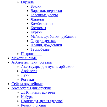
Одежда
Брюки
Варежки, перчатки
Головные уборы
Жилеты
Комбинезоны
Костюмы
Куртки
Майки, футболки, рубашки
Одежда детская
Плащи, дождевики
Термобелье
Патронташи
Макеты и ММГ
Арбалеты, луки, рогатки
Аксессуары для луков, арбалетов
Арбалеты
Луки
Рогатки
Сейфы оружейные
Аксессуары для оружия
ДТК, пламягасители
Кобуры
Приклады, цевья (дерево)
Ремни, погоны