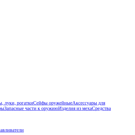
, луки, рогатки
Сейфы оружейные
Аксессуары для
ры
Запасные части к оружию
Изделия из меха
Средства
лавливатели