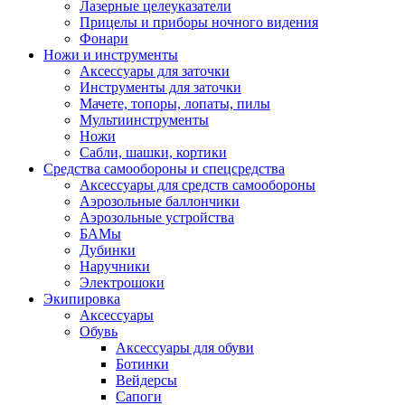
Лазерные целеуказатели
Прицелы и приборы ночного видения
Фонари
Ножи и инструменты
Аксессуары для заточки
Инструменты для заточки
Мачете, топоры, лопаты, пилы
Мультиинструменты
Ножи
Сабли, шашки, кортики
Средства самообороны и спецсредства
Аксессуары для средств самообороны
Аэрозольные баллончики
Аэрозольные устройства
БАМы
Дубинки
Наручники
Электрошоки
Экипировка
Аксессуары
Обувь
Аксессуары для обуви
Ботинки
Вейдерсы
Сапоги