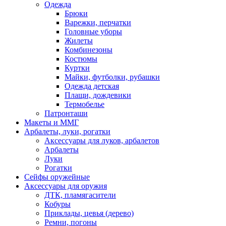
Одежда
Брюки
Варежки, перчатки
Головные уборы
Жилеты
Комбинезоны
Костюмы
Куртки
Майки, футболки, рубашки
Одежда детская
Плащи, дождевики
Термобелье
Патронташи
Макеты и ММГ
Арбалеты, луки, рогатки
Аксессуары для луков, арбалетов
Арбалеты
Луки
Рогатки
Сейфы оружейные
Аксессуары для оружия
ДТК, пламягасители
Кобуры
Приклады, цевья (дерево)
Ремни, погоны