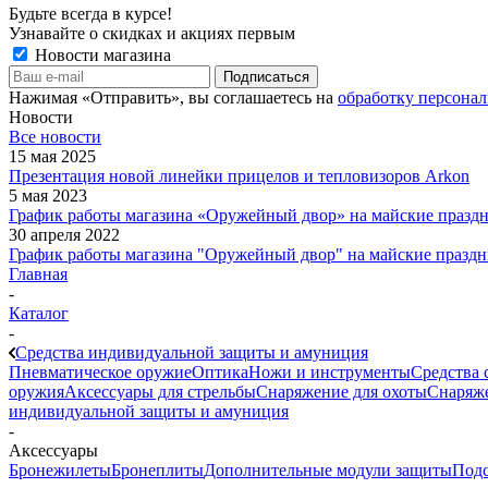
Будьте всегда в курсе!
Узнавайте о скидках и акциях первым
Новости магазина
Нажимая «Отправить», вы соглашаетесь на
обработку персона
Новости
Все новости
15 мая 2025
Презентация новой линейки прицелов и тепловизоров Arkon
5 мая 2023
График работы магазина «Оружейный двор» на майские праздн
30 апреля 2022
График работы магазина "Оружейный двор" на майские праздн
Главная
-
Каталог
-
Средства индивидуальной защиты и амуниция
Пневматическое оружие
Оптика
Ножи и инструменты
Средства 
оружия
Аксессуары для стрельбы
Снаряжение для охоты
Снаряже
индивидуальной защиты и амуниция
-
Аксессуары
Бронежилеты
Бронеплиты
Дополнительные модули защиты
Под