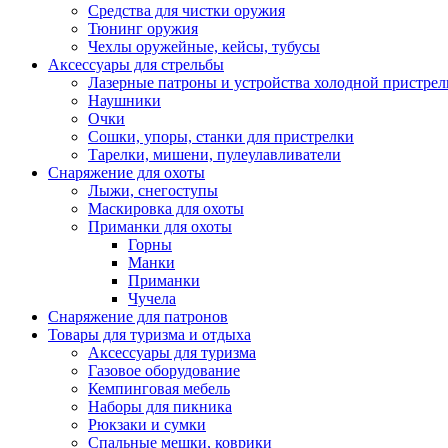
Средства для чистки оружия
Тюнинг оружия
Чехлы оружейные, кейсы, тубусы
Аксессуары для стрельбы
Лазерные патроны и устройства холодной пристрел
Наушники
Очки
Сошки, упоры, станки для пристрелки
Тарелки, мишени, пулеулавливатели
Снаряжение для охоты
Лыжи, снегоступы
Маскировка для охоты
Приманки для охоты
Горны
Манки
Приманки
Чучела
Снаряжение для патронов
Товары для туризма и отдыха
Аксессуары для туризма
Газовое оборудование
Кемпинговая мебель
Наборы для пикника
Рюкзаки и сумки
Спальные мешки, коврики