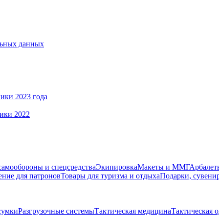
льных данных
ики 2023 года
ики 2022
самообороны и спецсредства
Экипировка
Макеты и ММГ
Арбалеты
ние для патронов
Товары для туризма и отдыха
Подарки, сувени
сумки
Разгрузочные системы
Тактическая медицина
Тактическая 