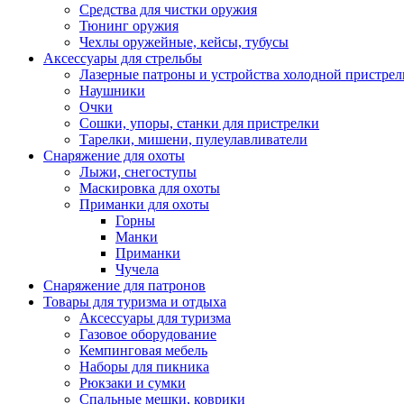
Средства для чистки оружия
Тюнинг оружия
Чехлы оружейные, кейсы, тубусы
Аксессуары для стрельбы
Лазерные патроны и устройства холодной пристрел
Наушники
Очки
Сошки, упоры, станки для пристрелки
Тарелки, мишени, пулеулавливатели
Снаряжение для охоты
Лыжи, снегоступы
Маскировка для охоты
Приманки для охоты
Горны
Манки
Приманки
Чучела
Снаряжение для патронов
Товары для туризма и отдыха
Аксессуары для туризма
Газовое оборудование
Кемпинговая мебель
Наборы для пикника
Рюкзаки и сумки
Спальные мешки, коврики