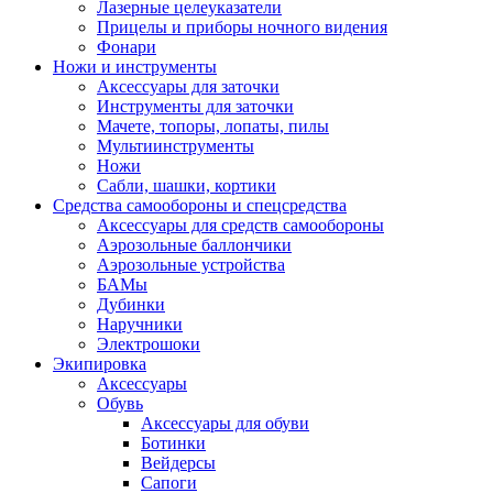
Лазерные целеуказатели
Прицелы и приборы ночного видения
Фонари
Ножи и инструменты
Аксессуары для заточки
Инструменты для заточки
Мачете, топоры, лопаты, пилы
Мультиинструменты
Ножи
Сабли, шашки, кортики
Средства самообороны и спецсредства
Аксессуары для средств самообороны
Аэрозольные баллончики
Аэрозольные устройства
БАМы
Дубинки
Наручники
Электрошоки
Экипировка
Аксессуары
Обувь
Аксессуары для обуви
Ботинки
Вейдерсы
Сапоги