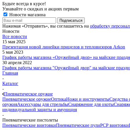
Будьте всегда в курсе!
Узнавайте о скидках и акциях первым
Новости магазина
Нажимая «Отправить», вы соглашаетесь на
обработку персона
Новости
Все новости
15 мая 2025
Презентация новой линейки прицелов и тепловизоров Arkon
5 мая 2023
График работы магазина «Оружейный двор» на майские праздн
30 апреля 2022
График работы магазина "Оружейный двор" на майские праздн
Главная
-
Каталог
-
Пневматическое оружие
Пневматическое оружие
Оптика
Ножи и инструменты
Средства 
оружия
Аксессуары для стрельбы
Снаряжение для охоты
Снаряже
индивидуальной защиты и амуниция
-
Пневматические пистолеты
Пневматические винтовки
Пневматические пули
РСР винтовки