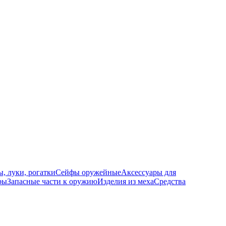
, луки, рогатки
Сейфы оружейные
Аксессуары для
ры
Запасные части к оружию
Изделия из меха
Средства