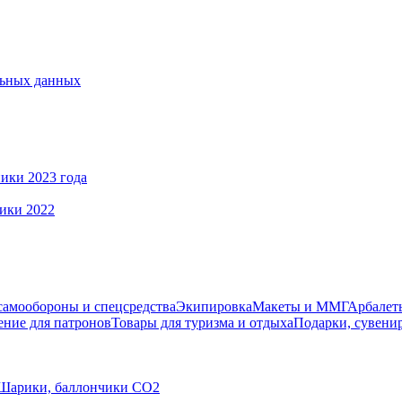
льных данных
ики 2023 года
ики 2022
самообороны и спецсредства
Экипировка
Макеты и ММГ
Арбалеты
ние для патронов
Товары для туризма и отдыха
Подарки, сувени
Шарики, баллончики СО2