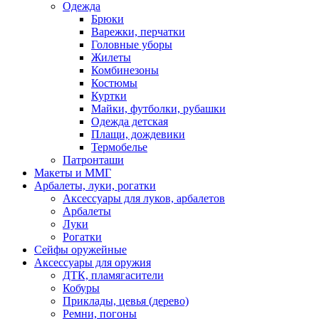
Одежда
Брюки
Варежки, перчатки
Головные уборы
Жилеты
Комбинезоны
Костюмы
Куртки
Майки, футболки, рубашки
Одежда детская
Плащи, дождевики
Термобелье
Патронташи
Макеты и ММГ
Арбалеты, луки, рогатки
Аксессуары для луков, арбалетов
Арбалеты
Луки
Рогатки
Сейфы оружейные
Аксессуары для оружия
ДТК, пламягасители
Кобуры
Приклады, цевья (дерево)
Ремни, погоны