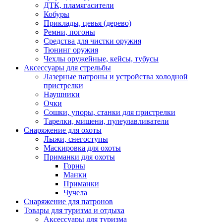
ДТК, пламягасители
Кобуры
Приклады, цевья (дерево)
Ремни, погоны
Средства для чистки оружия
Тюнинг оружия
Чехлы оружейные, кейсы, тубусы
Аксессуары для стрельбы
Лазерные патроны и устройства холодной
пристрелки
Наушники
Очки
Сошки, упоры, станки для пристрелки
Тарелки, мишени, пулеулавливатели
Снаряжение для охоты
Лыжи, снегоступы
Маскировка для охоты
Приманки для охоты
Горны
Манки
Приманки
Чучела
Снаряжение для патронов
Товары для туризма и отдыха
Аксессуары для туризма