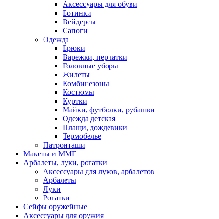
Аксессуары для обуви
Ботинки
Вейдерсы
Сапоги
Одежда
Брюки
Варежки, перчатки
Головные уборы
Жилеты
Комбинезоны
Костюмы
Куртки
Майки, футболки, рубашки
Одежда детская
Плащи, дождевики
Термобелье
Патронташи
Макеты и ММГ
Арбалеты, луки, рогатки
Аксессуары для луков, арбалетов
Арбалеты
Луки
Рогатки
Сейфы оружейные
Аксессуары для оружия