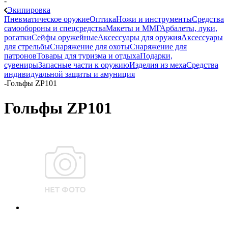
-
Экипировка
Пневматическое оружие
Оптика
Ножи и инструменты
Средства
самообороны и спецсредства
Макеты и ММГ
Арбалеты, луки,
рогатки
Сейфы оружейные
Аксессуары для оружия
Аксессуары
для стрельбы
Снаряжение для охоты
Снаряжение для
патронов
Товары для туризма и отдыха
Подарки,
сувениры
Запасные части к оружию
Изделия из меха
Средства
индивидуальной защиты и амуниция
-
Гольфы ZP101
Гольфы ZP101