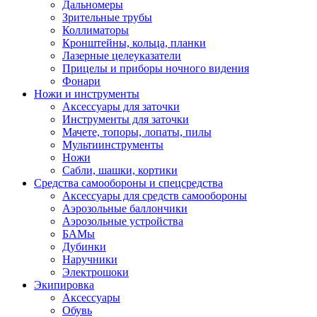
Дальномеры
Зрительные трубы
Коллиматоры
Кронштейны, кольца, планки
Лазерные целеуказатели
Прицелы и приборы ночного видения
Фонари
Ножи и инструменты
Аксессуары для заточки
Инструменты для заточки
Мачете, топоры, лопаты, пилы
Мультиинструменты
Ножи
Сабли, шашки, кортики
Средства самообороны и спецсредства
Аксессуары для средств самообороны
Аэрозольные баллончики
Аэрозольные устройства
БАМы
Дубинки
Наручники
Электрошоки
Экипировка
Аксессуары
Обувь