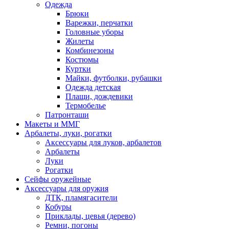
Одежда
Брюки
Варежки, перчатки
Головные уборы
Жилеты
Комбинезоны
Костюмы
Куртки
Майки, футболки, рубашки
Одежда детская
Плащи, дождевики
Термобелье
Патронташи
Макеты и ММГ
Арбалеты, луки, рогатки
Аксессуары для луков, арбалетов
Арбалеты
Луки
Рогатки
Сейфы оружейные
Аксессуары для оружия
ДТК, пламягасители
Кобуры
Приклады, цевья (дерево)
Ремни, погоны