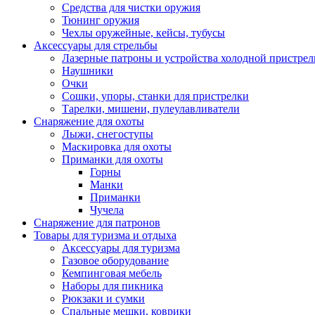
Средства для чистки оружия
Тюнинг оружия
Чехлы оружейные, кейсы, тубусы
Аксессуары для стрельбы
Лазерные патроны и устройства холодной пристрел
Наушники
Очки
Сошки, упоры, станки для пристрелки
Тарелки, мишени, пулеулавливатели
Снаряжение для охоты
Лыжи, снегоступы
Маскировка для охоты
Приманки для охоты
Горны
Манки
Приманки
Чучела
Снаряжение для патронов
Товары для туризма и отдыха
Аксессуары для туризма
Газовое оборудование
Кемпинговая мебель
Наборы для пикника
Рюкзаки и сумки
Спальные мешки, коврики