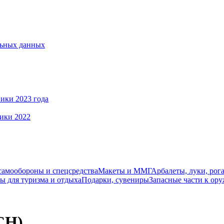
льных данных
ики 2023 года
ики 2022
самообороны и спецсредства
Макеты и ММГ
Арбалеты, луки, рог
ы для туризма и отдыха
Подарки, сувениры
Запасные части к ор
СН)