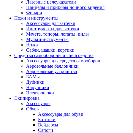
Лазерные целеуказатели
Прицелы и приборы ночного видения
Фонари
Ножи и инструменты
Аксессуары для заточки
Инструменты для заточки
Мачете, топоры, лопаты, пилы
Мультиинструменты
Ножи
Сабли, шашки, кортики
Средства самообороны и спецсредства
Аксессуары для средств самообороны
Аэрозольные баллончики
Аэрозольные устройства
БАМы
Дубинки
Наручники
Электрошоки
Экипировка
Аксессуары
Обувь
Аксессуары для обуви
Ботинки
Вейдерсы
Сапоги