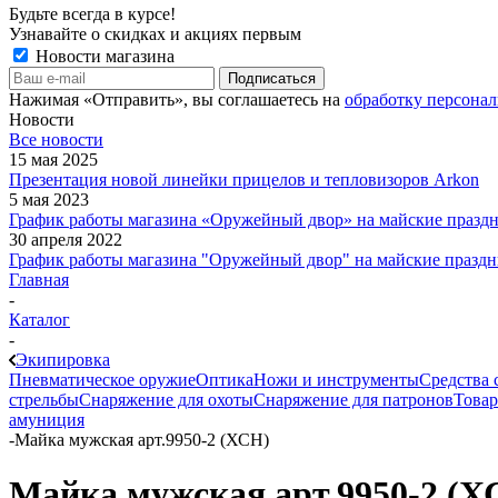
Будьте всегда в курсе!
Узнавайте о скидках и акциях первым
Новости магазина
Нажимая «Отправить», вы соглашаетесь на
обработку персона
Новости
Все новости
15 мая 2025
Презентация новой линейки прицелов и тепловизоров Arkon
5 мая 2023
График работы магазина «Оружейный двор» на майские праздн
30 апреля 2022
График работы магазина "Оружейный двор" на майские праздн
Главная
-
Каталог
-
Экипировка
Пневматическое оружие
Оптика
Ножи и инструменты
Средства 
стрельбы
Снаряжение для охоты
Снаряжение для патронов
Товар
амуниция
-
Майка мужская арт.9950-2 (ХСН)
Майка мужская арт.9950-2 (Х