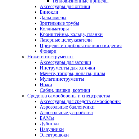
Тепловизионные прицелы
Аксессуары для оптики
Бинокли
Дальномеры
Зрительные трубы
Коллиматоры
Кронштейны, кольца, планки
Лазерные целеуказатели
Прицелы и приборы ночного видения
Фонари
Ножи и инструменты
Аксессуары для заточки
Инструменты для заточки
Мачете, топоры, лопаты, пилы
Мультиинструменты
Ножи
Сабли, шашки, кортики
Средства самообороны и спецсредства
Аксессуары для средств самообороны
Аэрозольные баллончики
Аэрозольные устройства
БАМы
Дубинки
Наручники
Электрошоки