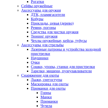
Рогатки
Сейфы оружейные
Аксессуары для оружия
ДТК, пламягасители
Кобуры
Приклады, цевья (дерево)
Ремни, погоны
Средства для чистки оружия
Тюнинг оружия
Чехлы оружейные, кейсы, тубусы
Аксессуары для стрельбы
Лазерные патроны и устройства холодной
пристрелки
Наушники
Очки
Сошки, упоры, станки для пристрелки
Тарелки, мишени, пулеулавливатели
Снаряжение для охоты
Лыжи, снегоступы
Маскировка для охоты
Приманки для охоты
Горны
Манки
Приманки
Чучела