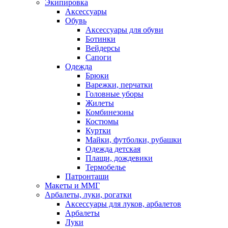
Экипировка
Аксессуары
Обувь
Аксессуары для обуви
Ботинки
Вейдерсы
Сапоги
Одежда
Брюки
Варежки, перчатки
Головные уборы
Жилеты
Комбинезоны
Костюмы
Куртки
Майки, футболки, рубашки
Одежда детская
Плащи, дождевики
Термобелье
Патронташи
Макеты и ММГ
Арбалеты, луки, рогатки
Аксессуары для луков, арбалетов
Арбалеты
Луки