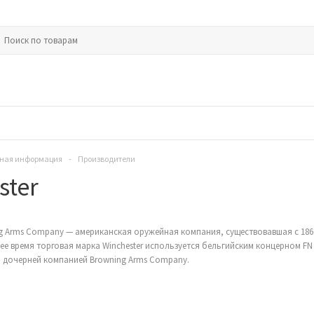
ная информация
-
Производители
ster
ing Arms Company — американская оружейная компания, существовавшая с 186
щее время торговая марка Winchester используется бельгийским концерном FN 
й дочерней компанией Browning Arms Company.