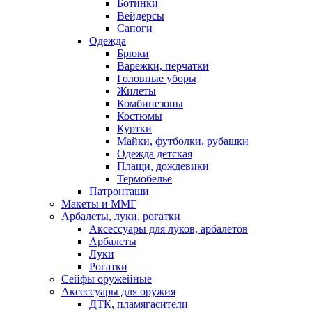
Ботинки
Вейдерсы
Сапоги
Одежда
Брюки
Варежки, перчатки
Головные уборы
Жилеты
Комбинезоны
Костюмы
Куртки
Майки, футболки, рубашки
Одежда детская
Плащи, дождевики
Термобелье
Патронташи
Макеты и ММГ
Арбалеты, луки, рогатки
Аксессуары для луков, арбалетов
Арбалеты
Луки
Рогатки
Сейфы оружейные
Аксессуары для оружия
ДТК, пламягасители