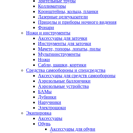
Зрительные трубы
Коллиматоры
Кронштейны, кольца, планки
Лазерные целеуказатели
Прицелы и приборы ночного видения
Фонари
Ножи и инструменты
Аксессуары для заточки
Инструменты для заточки
Мачете, топоры, лопаты, пилы
Мультиинструменты
Ножи
Сабли, шашки, кортики
Средства самообороны и спецсредства
Аксессуары для средств самообороны
Аэрозольные баллончики
Аэрозольные устройства
БАМы
Дубинки
Наручники
Электрошоки
Экипировка
Аксессуары
Обувь
Аксессуары для обуви