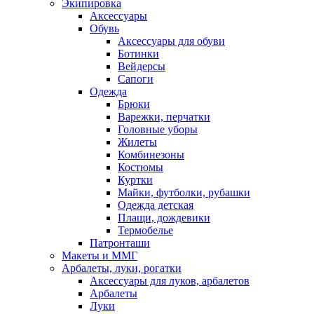
Экипировка
Аксессуары
Обувь
Аксессуары для обуви
Ботинки
Вейдерсы
Сапоги
Одежда
Брюки
Варежки, перчатки
Головные уборы
Жилеты
Комбинезоны
Костюмы
Куртки
Майки, футболки, рубашки
Одежда детская
Плащи, дождевики
Термобелье
Патронташи
Макеты и ММГ
Арбалеты, луки, рогатки
Аксессуары для луков, арбалетов
Арбалеты
Луки