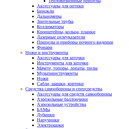
Тепловизионные прицелы
Аксессуары для оптики
Бинокли
Дальномеры
Зрительные трубы
Коллиматоры
Кронштейны, кольца, планки
Лазерные целеуказатели
Прицелы и приборы ночного видения
Фонари
Ножи и инструменты
Аксессуары для заточки
Инструменты для заточки
Мачете, топоры, лопаты, пилы
Мультиинструменты
Ножи
Сабли, шашки, кортики
Средства самообороны и спецсредства
Аксессуары для средств самообороны
Аэрозольные баллончики
Аэрозольные устройства
БАМы
Дубинки
Наручники
Электрошоки