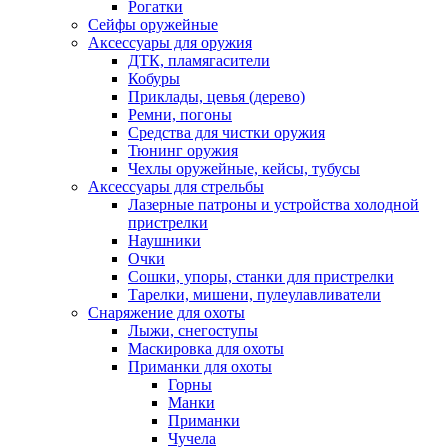
Рогатки
Сейфы оружейные
Аксессуары для оружия
ДТК, пламягасители
Кобуры
Приклады, цевья (дерево)
Ремни, погоны
Средства для чистки оружия
Тюнинг оружия
Чехлы оружейные, кейсы, тубусы
Аксессуары для стрельбы
Лазерные патроны и устройства холодной
пристрелки
Наушники
Очки
Сошки, упоры, станки для пристрелки
Тарелки, мишени, пулеулавливатели
Снаряжение для охоты
Лыжи, снегоступы
Маскировка для охоты
Приманки для охоты
Горны
Манки
Приманки
Чучела