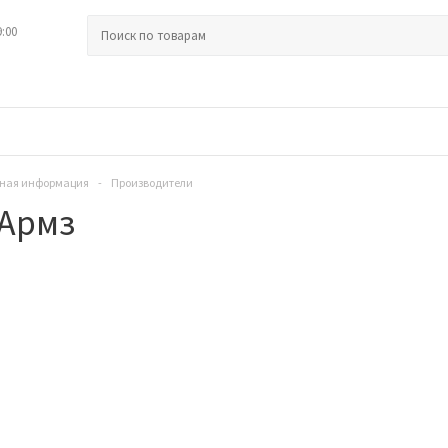
9:00
ная информация
-
Производители
 Армз