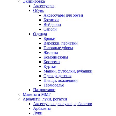
Экипировка
Аксессуары
Обувь
Аксессуары для обуви
Ботинки
Вейдерсы
Сапоги
Одежда
Брюки
Варежки, перчатки
Головные уборы
Жилеты
Комбинезоны
Костюмы
Куртки
Майки, футболки, рубашки
Одежда детская
Плащи, дождевики
Термобелье
Патронташи
Макеты и ММГ
Арбалеты, луки, рогатки
Аксессуары для луков, арбалетов
Арбалеты
Луки