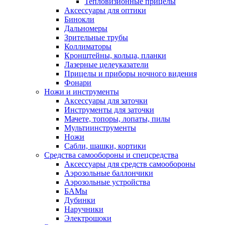
Тепловизионные прицелы
Аксессуары для оптики
Бинокли
Дальномеры
Зрительные трубы
Коллиматоры
Кронштейны, кольца, планки
Лазерные целеуказатели
Прицелы и приборы ночного видения
Фонари
Ножи и инструменты
Аксессуары для заточки
Инструменты для заточки
Мачете, топоры, лопаты, пилы
Мультиинструменты
Ножи
Сабли, шашки, кортики
Средства самообороны и спецсредства
Аксессуары для средств самообороны
Аэрозольные баллончики
Аэрозольные устройства
БАМы
Дубинки
Наручники
Электрошоки