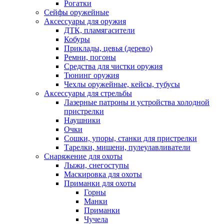
Рогатки
Сейфы оружейные
Аксессуары для оружия
ДТК, пламягасители
Кобуры
Приклады, цевья (дерево)
Ремни, погоны
Средства для чистки оружия
Тюнинг оружия
Чехлы оружейные, кейсы, тубусы
Аксессуары для стрельбы
Лазерные патроны и устройства холодной
пристрелки
Наушники
Очки
Сошки, упоры, станки для пристрелки
Тарелки, мишени, пулеулавливатели
Снаряжение для охоты
Лыжи, снегоступы
Маскировка для охоты
Приманки для охоты
Горны
Манки
Приманки
Чучела