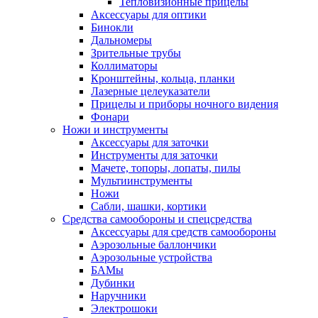
Тепловизионные прицелы
Аксессуары для оптики
Бинокли
Дальномеры
Зрительные трубы
Коллиматоры
Кронштейны, кольца, планки
Лазерные целеуказатели
Прицелы и приборы ночного видения
Фонари
Ножи и инструменты
Аксессуары для заточки
Инструменты для заточки
Мачете, топоры, лопаты, пилы
Мультиинструменты
Ножи
Сабли, шашки, кортики
Средства самообороны и спецсредства
Аксессуары для средств самообороны
Аэрозольные баллончики
Аэрозольные устройства
БАМы
Дубинки
Наручники
Электрошоки