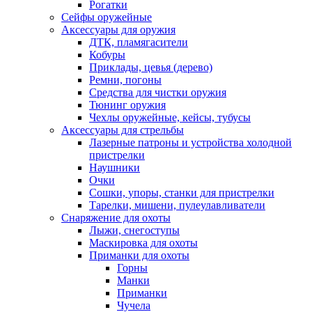
Рогатки
Сейфы оружейные
Аксессуары для оружия
ДТК, пламягасители
Кобуры
Приклады, цевья (дерево)
Ремни, погоны
Средства для чистки оружия
Тюнинг оружия
Чехлы оружейные, кейсы, тубусы
Аксессуары для стрельбы
Лазерные патроны и устройства холодной
пристрелки
Наушники
Очки
Сошки, упоры, станки для пристрелки
Тарелки, мишени, пулеулавливатели
Снаряжение для охоты
Лыжи, снегоступы
Маскировка для охоты
Приманки для охоты
Горны
Манки
Приманки
Чучела