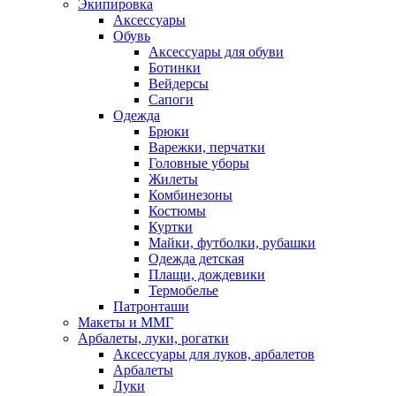
Экипировка
Аксессуары
Обувь
Аксессуары для обуви
Ботинки
Вейдерсы
Сапоги
Одежда
Брюки
Варежки, перчатки
Головные уборы
Жилеты
Комбинезоны
Костюмы
Куртки
Майки, футболки, рубашки
Одежда детская
Плащи, дождевики
Термобелье
Патронташи
Макеты и ММГ
Арбалеты, луки, рогатки
Аксессуары для луков, арбалетов
Арбалеты
Луки