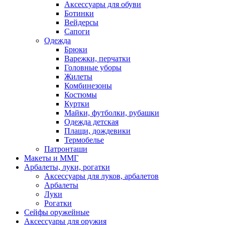
Аксессуары для обуви
Ботинки
Вейдерсы
Сапоги
Одежда
Брюки
Варежки, перчатки
Головные уборы
Жилеты
Комбинезоны
Костюмы
Куртки
Майки, футболки, рубашки
Одежда детская
Плащи, дождевики
Термобелье
Патронташи
Макеты и ММГ
Арбалеты, луки, рогатки
Аксессуары для луков, арбалетов
Арбалеты
Луки
Рогатки
Сейфы оружейные
Аксессуары для оружия