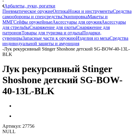
-
Арбалеты, луки, рогатки
Пневматическое оружие
Оптика
Ножи и инструменты
Средства
самообороны и спецсредства
Экипировка
Макеты и
ММГ
Сейфы оружейные
Аксессуары для оружия
Аксессуары
для стрельбы
Снаряжение для охоты
Снаряжение для
патронов
Товары для туризма и отдыха
Подарки,
сувениры
Запасные части к оружию
Изделия из меха
Средства
индивидуальной защиты и амуниция
-
Лук рекурсивный Stinger Shoshone детский SG-BOW-40-13L-
BLK
Лук рекурсивный Stinger
Shoshone детский SG-BOW-
40-13L-BLK
Артикул:
27756
NULL