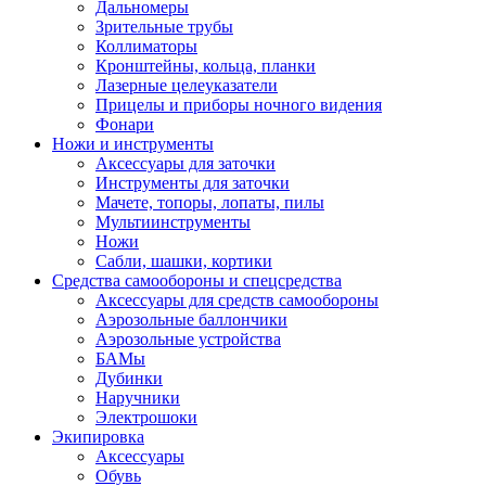
Дальномеры
Зрительные трубы
Коллиматоры
Кронштейны, кольца, планки
Лазерные целеуказатели
Прицелы и приборы ночного видения
Фонари
Ножи и инструменты
Аксессуары для заточки
Инструменты для заточки
Мачете, топоры, лопаты, пилы
Мультиинструменты
Ножи
Сабли, шашки, кортики
Средства самообороны и спецсредства
Аксессуары для средств самообороны
Аэрозольные баллончики
Аэрозольные устройства
БАМы
Дубинки
Наручники
Электрошоки
Экипировка
Аксессуары
Обувь