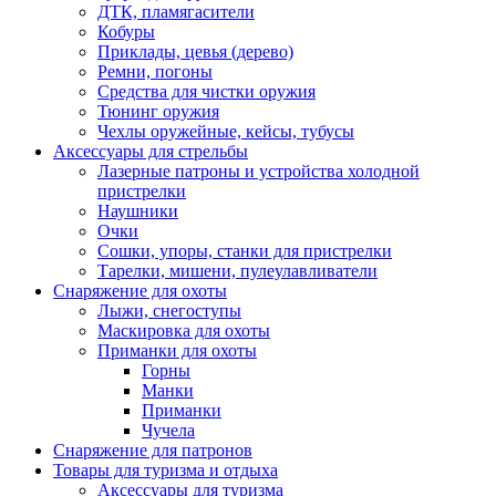
ДТК, пламягасители
Кобуры
Приклады, цевья (дерево)
Ремни, погоны
Средства для чистки оружия
Тюнинг оружия
Чехлы оружейные, кейсы, тубусы
Аксессуары для стрельбы
Лазерные патроны и устройства холодной
пристрелки
Наушники
Очки
Сошки, упоры, станки для пристрелки
Тарелки, мишени, пулеулавливатели
Снаряжение для охоты
Лыжи, снегоступы
Маскировка для охоты
Приманки для охоты
Горны
Манки
Приманки
Чучела
Снаряжение для патронов
Товары для туризма и отдыха
Аксессуары для туризма