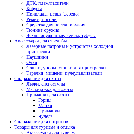
ДТК, пламягасители
Кобуры
Приклады, цевья (дерево)
Ремни, погоны
Средства для чистки оружия
Тюнинг оружия
Чехлы оружейные, кейсы, тубусы
Аксессуары для стрельбы
Лазерные патроны и устройства холодной
пристрелки
Наушники
Очки
Сошки, упоры, станки для пристрелки
Тарелки, мишени, пулеулавливатели
Снаряжение для охоты
Лыжи, снегоступы
Маскировка для охоты
Приманки для охоты
Горны
Манки
Приманки
Чучела
Снаряжение для патронов
Товары для туризма и отдыха
Аксессуары для туризма