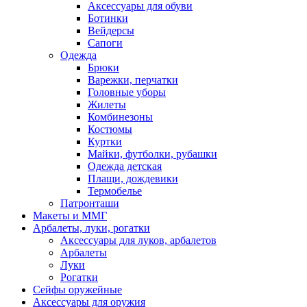
Аксессуары для обуви
Ботинки
Вейдерсы
Сапоги
Одежда
Брюки
Варежки, перчатки
Головные уборы
Жилеты
Комбинезоны
Костюмы
Куртки
Майки, футболки, рубашки
Одежда детская
Плащи, дождевики
Термобелье
Патронташи
Макеты и ММГ
Арбалеты, луки, рогатки
Аксессуары для луков, арбалетов
Арбалеты
Луки
Рогатки
Сейфы оружейные
Аксессуары для оружия