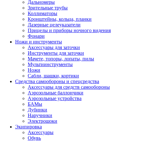
Дальномеры
Зрительные трубы
Коллиматоры
Кронштейны, кольца, планки
Лазерные целеуказатели
Прицелы и приборы ночного видения
Фонари
Ножи и инструменты
Аксессуары для заточки
Инструменты для заточки
Мачете, топоры, лопаты, пилы
Мультиинструменты
Ножи
Сабли, шашки, кортики
Средства самообороны и спецсредства
Аксессуары для средств самообороны
Аэрозольные баллончики
Аэрозольные устройства
БАМы
Дубинки
Наручники
Электрошоки
Экипировка
Аксессуары
Обувь