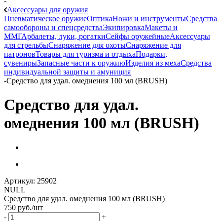
-
Аксессуары для оружия
Пневматическое оружие
Оптика
Ножи и инструменты
Средства
самообороны и спецсредства
Экипировка
Макеты и
ММГ
Арбалеты, луки, рогатки
Сейфы оружейные
Аксессуары
для стрельбы
Снаряжение для охоты
Снаряжение для
патронов
Товары для туризма и отдыха
Подарки,
сувениры
Запасные части к оружию
Изделия из меха
Средства
индивидуальной защиты и амуниция
-
Средство для удал. омеднения 100 мл (BRUSH)
Средство для удал.
омеднения 100 мл (BRUSH)
Артикул:
25902
NULL
Средство для удал. омеднения 100 мл (BRUSH)
750
руб.
/шт
-
+