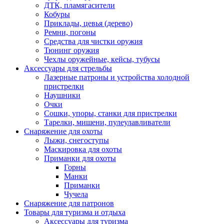
ДТК, пламягасители
Кобуры
Приклады, цевья (дерево)
Ремни, погоны
Средства для чистки оружия
Тюнинг оружия
Чехлы оружейные, кейсы, тубусы
Аксессуары для стрельбы
Лазерные патроны и устройства холодной
пристрелки
Наушники
Очки
Сошки, упоры, станки для пристрелки
Тарелки, мишени, пулеулавливатели
Снаряжение для охоты
Лыжи, снегоступы
Маскировка для охоты
Приманки для охоты
Горны
Манки
Приманки
Чучела
Снаряжение для патронов
Товары для туризма и отдыха
Аксессуары для туризма