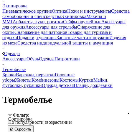
-
Экипировка
Пневматическое оружие
Оптика
Ножи и инструменты
Средства
самообороны и спецсредства
Экипировка
Макеты и
ММГ
Арбалеты, луки, рогатки
Сейфы оружейные
Аксессуары
для оружия
Аксессуары для стрельбы
Снаряжение для
охоты
Снаряжение для патронов
Товары для туризма и
отдыха
Подарки, сувениры
Запасные части к оружию
Изделия
из меха
Средства индивидуальной защиты и амуниция
-
Одежда
Аксессуары
Обувь
Одежда
Патронташи
-
Термобелье
Брюки
Варежки, перчатки
Головные
уборы
Жилеты
Комбинезоны
Костюмы
Куртки
Майки,
футболки, рубашки
Одежда детская
Плащи, дождевики
Термобелье
Фильтр:
Сортировка
По популярности (возрастание)
Сбросить