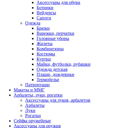
Аксессуары для обуви
Ботинки
Вейдерсы
Сапоги
Одежда
Брюки
Варежки, перчатки
Головные уборы
Жилеты
Комбинезоны
Костюмы
Куртки
Майки, футболки, рубашки
Одежда детская
Плащи, дождевики
Термобелье
Патронташи
Макеты и ММГ
Арбалеты, луки, рогатки
Аксессуары для луков, арбалетов
Арбалеты
Луки
Рогатки
Сейфы оружейные
Аксессуары для оружия