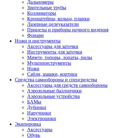
Дальномеры
Зрительные трубы
Коллиматоры
Кронштейны, кольца, планки
Лазерные целеуказатели
Прицелы и приборы ночного видения
Фонари
Ножи и инструменты
Аксессуары для заточки
Инструменты для заточки
Мачете, топоры, лопаты, пилы
Мультиинструменты
Ножи
Сабли, шашки, кортики
Средства самообороны и спецсредства
Аксессуары для средств самообороны
Аэрозольные баллончики
Аэрозольные устройства
БАМы
Дубинки
Наручники
Электрошоки
Экипировка
Аксессуары
Обувь