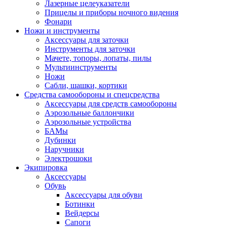
Лазерные целеуказатели
Прицелы и приборы ночного видения
Фонари
Ножи и инструменты
Аксессуары для заточки
Инструменты для заточки
Мачете, топоры, лопаты, пилы
Мультиинструменты
Ножи
Сабли, шашки, кортики
Средства самообороны и спецсредства
Аксессуары для средств самообороны
Аэрозольные баллончики
Аэрозольные устройства
БАМы
Дубинки
Наручники
Электрошоки
Экипировка
Аксессуары
Обувь
Аксессуары для обуви
Ботинки
Вейдерсы
Сапоги