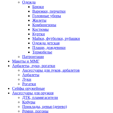
Одежда
Брюки
Варежки, перчатки
Головные уборы
Жилеты
Комбинезоны
Костюмы
Куртки
Майки, футболки, рубашки
Одежда детская
Плащи, дождевики
Термобелье
Патронташи
Макеты и ММГ
Арбалеты, луки, рогатки
Аксессуары для луков, арбалетов
Арбалеты
Луки
Рогатки
Сейфы оружейные
Аксессуары для оружия
ДТК, пламягасители
Кобуры
Приклады, цевья (дерево)
Ремни, погоны