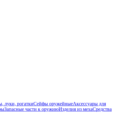
, луки, рогатки
Сейфы оружейные
Аксессуары для
ры
Запасные части к оружию
Изделия из меха
Средства