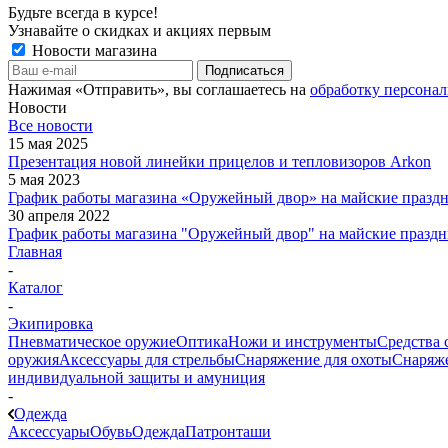
Будьте всегда в курсе!
Узнавайте о скидках и акциях первым
Новости магазина
Нажимая «Отправить», вы соглашаетесь на
обработку персона
Новости
Все новости
15 мая 2025
Презентация новой линейки прицелов и тепловизоров Arkon
5 мая 2023
График работы магазина «Оружейный двор» на майские праздн
30 апреля 2022
График работы магазина "Оружейный двор" на майские праздн
Главная
-
Каталог
-
Экипировка
Пневматическое оружие
Оптика
Ножи и инструменты
Средства 
оружия
Аксессуары для стрельбы
Снаряжение для охоты
Снаряже
индивидуальной защиты и амуниция
-
Одежда
Аксессуары
Обувь
Одежда
Патронташи