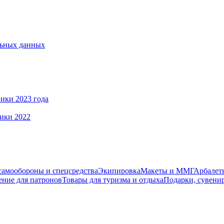
льных данных
ики 2023 года
ики 2022
самообороны и спецсредства
Экипировка
Макеты и ММГ
Арбалеты
ние для патронов
Товары для туризма и отдыха
Подарки, сувени