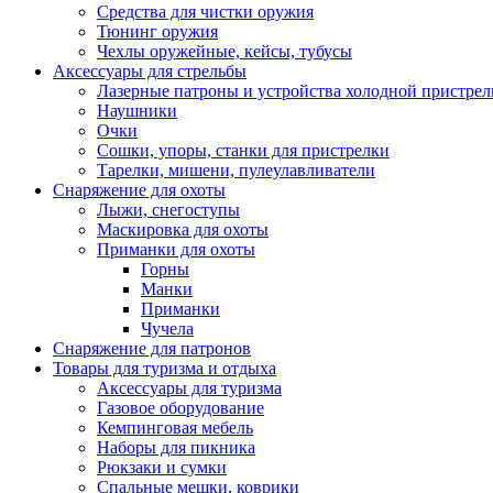
Средства для чистки оружия
Тюнинг оружия
Чехлы оружейные, кейсы, тубусы
Аксессуары для стрельбы
Лазерные патроны и устройства холодной пристрел
Наушники
Очки
Сошки, упоры, станки для пристрелки
Тарелки, мишени, пулеулавливатели
Снаряжение для охоты
Лыжи, снегоступы
Маскировка для охоты
Приманки для охоты
Горны
Манки
Приманки
Чучела
Снаряжение для патронов
Товары для туризма и отдыха
Аксессуары для туризма
Газовое оборудование
Кемпинговая мебель
Наборы для пикника
Рюкзаки и сумки
Спальные мешки, коврики