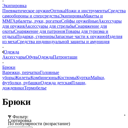
-
Экипировка
Пневматическое оружие
Оптика
Ножи и инструменты
Средства
самообороны и спецсредства
Экипировка
Макеты и
ММГ
Арбалеты, луки, рогатки
Сейфы оружейные
Аксессуары
для оружия
Аксессуары для стрельбы
Снаряжение для
охоты
Снаряжение для патронов
Товары для туризма и
отдыха
Подарки, сувениры
Запасные части к оружию
Изделия
из меха
Средства индивидуальной защиты и амуниция
-
Одежда
Аксессуары
Обувь
Одежда
Патронташи
-
Брюки
Варежки, перчатки
Головные
уборы
Жилеты
Комбинезоны
Костюмы
Куртки
Майки,
футболки, рубашки
Одежда детская
Плащи,
дождевики
Термобелье
Брюки
Фильтр:
Сортировка
По популярности (возрастание)