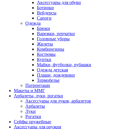
Аксессуары для обуви
Ботинки
Вейдерсы
Сапоги
Одежда
Брюки
Варежки, перчатки
Головные уборы
Жилеты
Комбинезоны
Костюмы
Куртки
Майки, футболки, рубашки
Одежда детская
Плащи, дождевики
Термобелье
Патронташи
Макеты и ММГ
Арбалеты, луки, рогатки
Аксессуары для луков, арбалетов
Арбалеты
Луки
Рогатки
Сейфы оружейные
Аксессуары для оружия