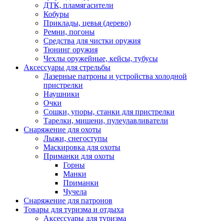
ДТК, пламягасители
Кобуры
Приклады, цевья (дерево)
Ремни, погоны
Средства для чистки оружия
Тюнинг оружия
Чехлы оружейные, кейсы, тубусы
Аксессуары для стрельбы
Лазерные патроны и устройства холодной
пристрелки
Наушники
Очки
Сошки, упоры, станки для пристрелки
Тарелки, мишени, пулеулавливатели
Снаряжение для охоты
Лыжи, снегоступы
Маскировка для охоты
Приманки для охоты
Горны
Манки
Приманки
Чучела
Снаряжение для патронов
Товары для туризма и отдыха
Аксессуары для туризма