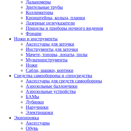
Дальномеры
Зрительные трубы
Коллиматоры
Кронштейны, кольца, планки
Лазерные целеуказатели
Прицелы и приборы ночного видения
Фонари
Ножи и инструменты
Аксессуары для заточки
Инструменты для заточки
Мачете, топоры, лопаты, пилы
Мультиинструменты
Ножи
Сабли, шашки, кортики
Средства самообороны и спецсредства
Аксессуары для средств самообороны
Аэрозольные баллончики
Аэрозольные устройства
БАМы
Дубинки
Наручники
Электрошоки
Экипировка
Аксессуары
Обувь