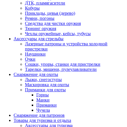
ДТК, пламягасители
Кобуры
Приклады, цевья (дерево)
Ремни, погоны
Средства для чистки оружия
Тюнинг оружия
Чехлы оружейные, кейсы, тубусы
Аксессуары для стрельбы
Лазерные патроны и устройства холодной
пристрелки
Наушники
Очки
Сошки, упоры, станки для пристрелки
Тарелки, мишени, пулеулавливатели
Снаряжение для охоты
Лыжи, снегоступы
Маскировка для охоты
Приманки для охоты
Горны
Манки
Приманки
Чучела
Снаряжение для патронов
Товары для туризма и отдыха
Аксессуары для туризма