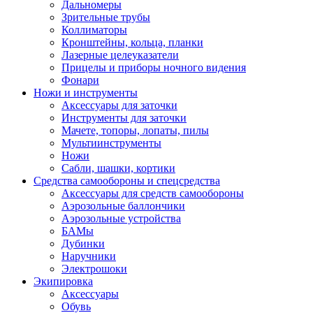
Дальномеры
Зрительные трубы
Коллиматоры
Кронштейны, кольца, планки
Лазерные целеуказатели
Прицелы и приборы ночного видения
Фонари
Ножи и инструменты
Аксессуары для заточки
Инструменты для заточки
Мачете, топоры, лопаты, пилы
Мультиинструменты
Ножи
Сабли, шашки, кортики
Средства самообороны и спецсредства
Аксессуары для средств самообороны
Аэрозольные баллончики
Аэрозольные устройства
БАМы
Дубинки
Наручники
Электрошоки
Экипировка
Аксессуары
Обувь