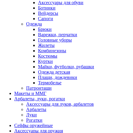
Аксессуары для обуви
Ботинки
Вейдерсы
Сапоги
Одежда
Брюки
Варежки, перчатки
Головные уборы
Жилеты
Комбинезоны
Костюмы
Куртки
Майки, футболки, рубашки
Одежда детская
Плащи, дождевики
Термобелье
Патронташи
Макеты и ММГ
Арбалеты, луки, рогатки
Аксессуары для луков, арбалетов
Арбалеты
Луки
Рогатки
Сейфы оружейные
Аксессуары для оружия