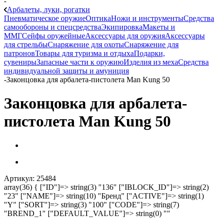
-
Арбалеты, луки, рогатки
Пневматическое оружие
Оптика
Ножи и инструменты
Средства
самообороны и спецсредства
Экипировка
Макеты и
ММГ
Сейфы оружейные
Аксессуары для оружия
Аксессуары
для стрельбы
Снаряжение для охоты
Снаряжение для
патронов
Товары для туризма и отдыха
Подарки,
сувениры
Запасные части к оружию
Изделия из меха
Средства
индивидуальной защиты и амуниция
-
Законцовка для арбалета-пистолета Man Kung 50
Законцовка для арбалета-
пистолета Man Kung 50
Артикул:
25484
array(36) { ["ID"]=> string(3) "136" ["IBLOCK_ID"]=> string(2)
"23" ["NAME"]=> string(10) "Бренд" ["ACTIVE"]=> string(1)
"Y" ["SORT"]=> string(3) "100" ["CODE"]=> string(7)
"BREND_1" ["DEFAULT_VALUE"]=> string(0) ""