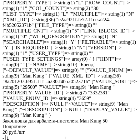
["PROPERTY_TYPE"]=> string(1) "L" ["ROW_COUNT"]=>
string(1) "1" ["COL_COUNT"]=> string(2) "30"
["LIST_TYPE"]=> string(1) "L" ["MULTIPLE"]=> string(1) "N"
["XML_ID"]=> string(36) "e2aa921f-fe52-11ee-a224-
f4b52052371b" ["FILE_TYPE"]=> string(0) ""
["MULTIPLE_CNT"]=> string(1) "5" ["LINK_IBLOCK_ID"]=>
string(1) "0" ["WITH_DESCRIPTION"]=> string(1) "N"
["SEARCHABLE"]=> string(1) "Y" ["FILTRABLE"]=> string(1)
"Y" ["IS_REQUIRED"]=> string(1) "N" ["VERSION"]=>
string(1) "1" ["USER_TYPE"]=> string(0) ""
["USER_TYPE_SETTINGS"]=> array(0) { } ["HINT"]=>
string(0) "" ["~NAME"]=> string(10) "Бренд"
["~DEFAULT_VALUE"]=> string(0) "" ["VALUE_ENUM"]=>
string(9) "Man Kung " ["VALUE_XML_ID"]=> string(36)
"8a201207-6951-11f1-a230-f4b52052371b" ["VALUE_SORT"]=>
string(5) "29500" ["VALUE"]=> string(9) "Man Kung "
["PROPERTY_VALUE_ID"]=> string(7) "3332381"
["VALUE_ENUM_ID"]=> string(4) "3659"
["DESCRIPTION"]=> NULL ["~VALUE"]=> string(9) "Man
Kung " ["~DESCRIPTION"]=> NULL ["DISPLAY_VALUE"]=>
string(9) "Man Kung " }
Законцовка для арбалета-пистолета Man Kung 50
Подробнее
20
руб.
/шт
-
+